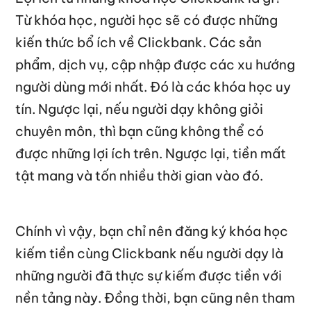
Từ khóa học, người học sẽ có được những
kiến thức bổ ích về Clickbank. Các sản
phẩm, dịch vụ, cập nhập được các xu hướng
người dùng mới nhất. Đó là các khóa học uy
tín. Ngược lại, nếu người dạy không giỏi
chuyên môn, thì bạn cũng không thể có
được những lợi ích trên. Ngược lại, tiền mất
tật mang và tốn nhiều thời gian vào đó.
Chính vì vậy, bạn chỉ nên đăng ký khóa học
kiếm tiền cùng Clickbank nếu người dạy là
những người đã thực sự kiếm được tiền với
nền tảng này. Đồng thời, bạn cũng nên tham