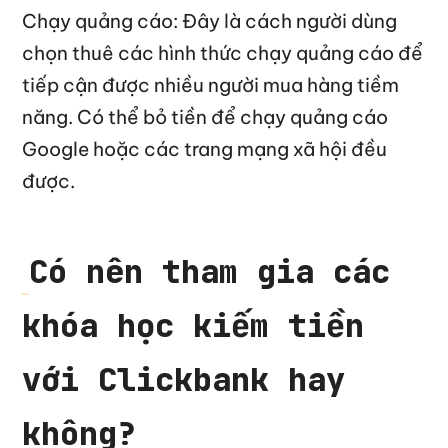
Chạy quảng cáo: Đây là cách người dùng
chọn thuê các hình thức chạy quảng cáo để
tiếp cận được nhiều người mua hàng tiềm
năng. Có thể bỏ tiền để chạy quảng cáo
Google hoặc các trang mạng xã hội đều
được.
Có nên tham gia các
khóa học kiếm tiền
với Clickbank hay
không?