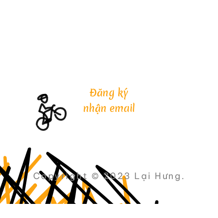
Đăng ký
nhận email
Copyright © 2023 Lại Hưng.