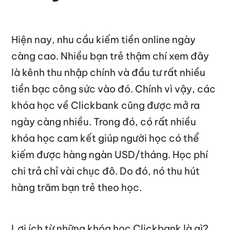
Hiện nay, nhu cầu kiếm tiền online ngày
càng cao. Nhiều bạn trẻ thậm chí xem đây
là kênh thu nhập chính và đầu tư rất nhiều
tiền bạc công sức vào đó. Chính vì vậy, các
khóa học về Clickbank cũng được mở ra
ngày càng nhiều. Trong đó, có rất nhiều
khóa học cam kết giúp người học có thể
kiếm được hàng ngàn USD/tháng. Học phí
chi trả chỉ vài chục đô. Do đó, nó thu hút
hàng trăm bạn trẻ theo học.
Lợi ích từ những khóa học Clickbank là gì?