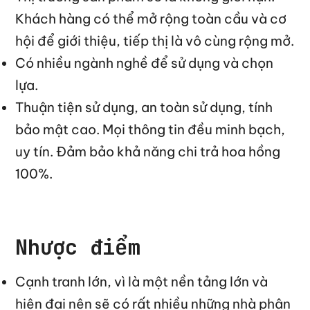
Khách hàng có thể mở rộng toàn cầu và cơ
hội để giới thiệu, tiếp thị là vô cùng rộng mở.
Có nhiều ngành nghề để sử dụng và chọn
lựa.
Thuận tiện sử dụng, an toàn sử dụng, tính
bảo mật cao. Mọi thông tin đều minh bạch,
uy tín. Đảm bảo khả năng chi trả hoa hồng
100%.
Nhược điểm
Cạnh tranh lớn, vì là một nền tảng lớn và
hiện đại nên sẽ có rất nhiều những nhà phân