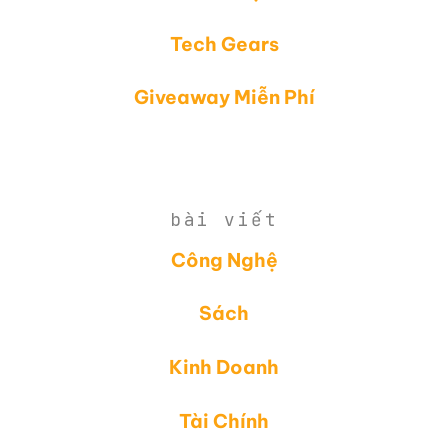
Tech Gears
Giveaway Miễn Phí
bài viết
Công Nghệ
Sách
Kinh Doanh
Tài Chính