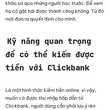
khảo sơ qua những người học trước. Để xem
họ có gặt hái được thành công không. Từ đó
mới đưa ra quyết định cho mình.
Kỹ năng quan trọng
để có thể kiếm được
tiền với Clickbank
Là một hình thức kiếm tiền online, vì vậy,
muốn có được thu nhập hấp dẫn từ
Clickbank, người dùng cần phải lưu ý rèn