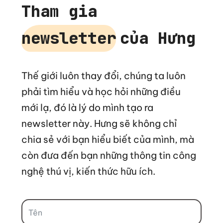
Tham gia
newsletter
của Hưng
Thế giới luôn thay đổi, chúng ta luôn
phải tìm hiểu và học hỏi những điều
mới lạ, đó là lý do mình tạo ra
newsletter này. Hưng sẽ không chỉ
chia sẻ với bạn hiểu biết của mình, mà
còn đưa đến bạn những thông tin công
nghệ thú vị, kiến thức hữu ích.