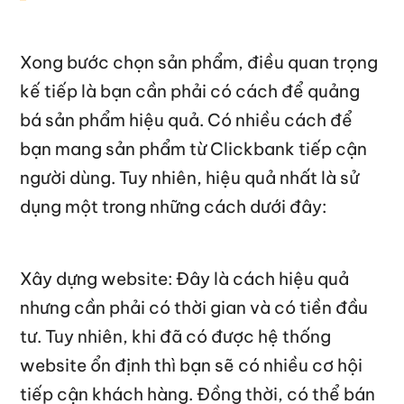
Xong bước chọn sản phẩm, điều quan trọng
kế tiếp là bạn cần phải có cách để quảng
bá sản phẩm hiệu quả. Có nhiều cách để
bạn mang sản phẩm từ Clickbank tiếp cận
người dùng. Tuy nhiên, hiệu quả nhất là sử
dụng một trong những cách dưới đây:
Xây dựng website: Đây là cách hiệu quả
nhưng cần phải có thời gian và có tiền đầu
tư. Tuy nhiên, khi đã có được hệ thống
website ổn định thì bạn sẽ có nhiều cơ hội
tiếp cận khách hàng. Đồng thời, có thể bán