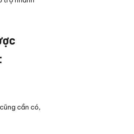
ỗ trợ nhanh
ược
t
 cũng cần có,