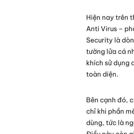
Hiện nay trên t
Anti Virus – ph
Security là dòn
tường lửa cá n
khích sử dụng 
toàn diện.
Bên cạnh đó, c
chỉ khi phần m
dùng, tức là n