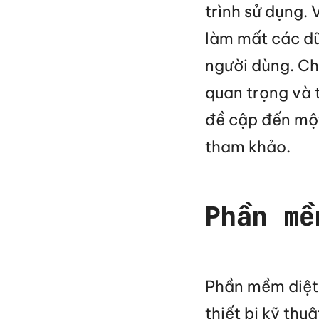
trình sử dụng. 
làm mất các dữ
người dùng. Chí
quan trọng và t
đề cập đến một
tham khảo.
Phần mề
Phần mềm diệt 
thiết bị kỹ thu