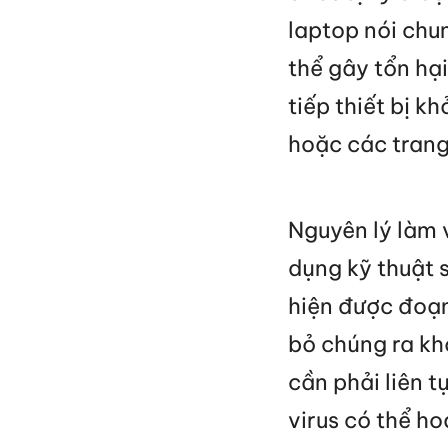
laptop nói chu
thể gây tổn hạ
tiếp thiết bị k
hoặc các tran
Nguyên lý làm 
dụng kỹ thuật s
hiện được đoạn
bỏ chúng ra kh
cần phải liên 
virus có thể ho