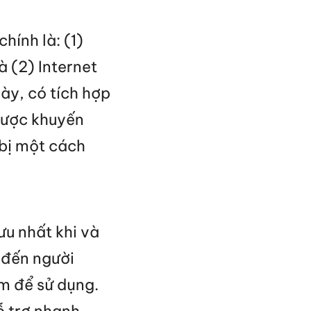
hính là: (1)
à (2) Internet
ày, có tích hợp
 được khuyến
 bị một cách
ưu nhất khi và
 đến người
m để sử dụng.