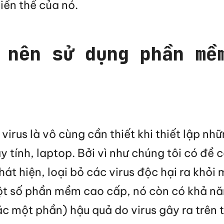
iến thể của nó.
 nên sử dụng phần mề
irus là vô cùng cần thiết khi thiết lập nh
áy tính, laptop. Bởi vì như chúng tôi có đề c
át hiện, loại bỏ các virus độc hại ra khỏi
ột số phần mềm cao cấp, nó còn có khả n
 một phần) hậu quả do virus gây ra trên th