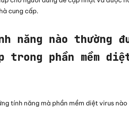
iúp cho người dùng dễ cập nhật và được h
hà cung cấp.
nh năng nào thường đ
p trong phần mềm diệ
ững tính năng mà phần mềm diệt virus nào