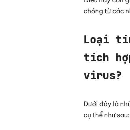
Điều này còn g
chóng từ các n
Loại tí
tích hợ
virus?
Dưới đây là nh
cụ thể như sau: