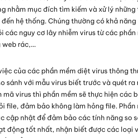
ng nhằm mục đích tìm kiếm và xử lý những
i đến hệ thống. Chúng thường có khả năng 
hỏi các nguy cơ lây nhiễm virus từ các phầ
g web rác,…
việc của các phần mềm diệt virus thông th
o sánh với mẫu virus biết trước và quét ra
 mã virus thì phần mềm sẽ thực hiện các b
ỏi file, đảm bảo không làm hỏng file. Phần
tục cập nhật để đảm bảo các tính năng so
ạt động tốt nhất, nhận biết được các loại 