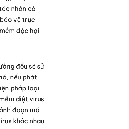
 tác nhân có
bảo vệ trực
n mềm độc hại
ường đều sẽ sử
 nó, nếu phát
iện pháp loại
 mềm diệt virus
 sánh đoạn mã
virus khác nhau