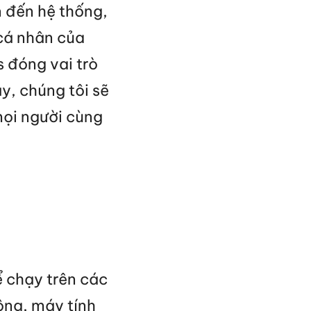
n đến hệ thống,
 cá nhân của
s đóng vai trò
ây, chúng tôi sẽ
mọi người cùng
ể chạy trên các
động, máy tính