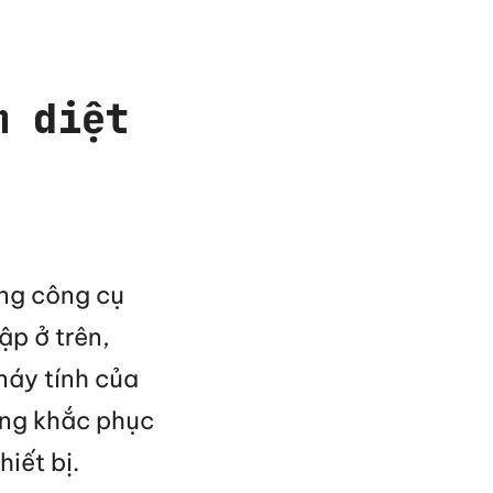
m diệt
ững công cụ
ập ở trên,
 máy tính của
ăng khắc phục
iết bị.