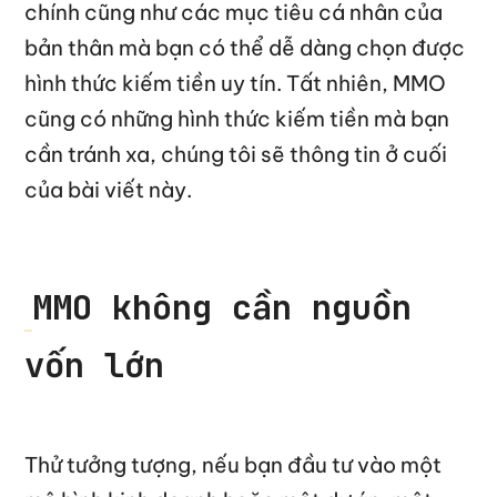
chính cũng như các mục tiêu cá nhân của
bản thân mà bạn có thể dễ dàng chọn được
hình thức kiếm tiền uy tín. Tất nhiên, MMO
cũng có những hình thức kiếm tiền mà bạn
cần tránh xa, chúng tôi sẽ thông tin ở cuối
của bài viết này.
MMO không cần nguồn
vốn lớn
Thử tưởng tượng, nếu bạn đầu tư vào một