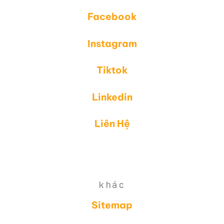
Facebook
Instagram
Tiktok
Linkedin
Liên Hệ
khác
Sitemap