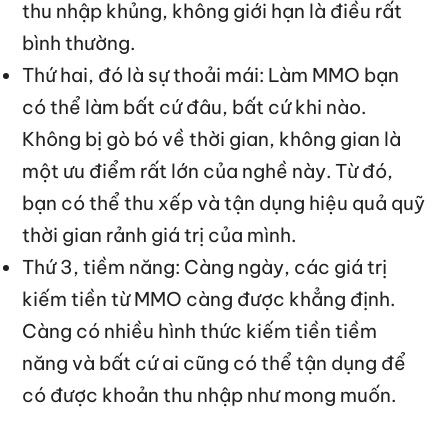
thu nhập khủng, không giới hạn là điều rất
bình thường.
Thứ hai, đó là sự thoải mái: Làm MMO bạn
có thể làm bất cứ đâu, bất cứ khi nào.
Không bị gò bó về thời gian, không gian là
một ưu điểm rất lớn của nghề này. Từ đó,
bạn có thể thu xếp và tận dụng hiệu quả quỹ
thời gian rảnh giá trị của mình.
Thứ 3, tiềm năng: Càng ngày, các giá trị
kiếm tiền từ MMO càng được khẳng định.
Càng có nhiều hình thức kiếm tiền tiềm
năng và bất cứ ai cũng có thể tận dụng để
có được khoản thu nhập như mong muốn.