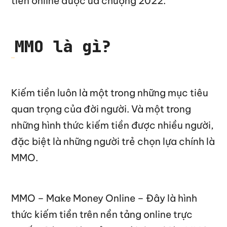
tiền online được ưa chuộng 2022.
MMO là gì?
Kiếm tiền luôn là một trong những mục tiêu
quan trọng của đời người. Và một trong
những hình thức kiếm tiền được nhiều người,
đặc biệt là những người trẻ chọn lựa chính là
MMO.
MMO – Make Money Online – Đây là hình
thức kiếm tiền trên nền tảng online trực