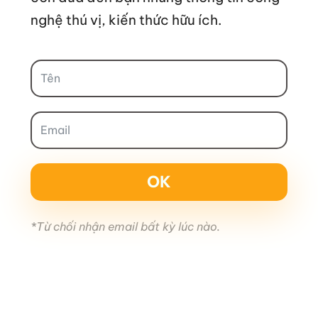
nghệ thú vị, kiến thức hữu ích.
OK
*Từ chối nhận email bất kỳ lúc nào.