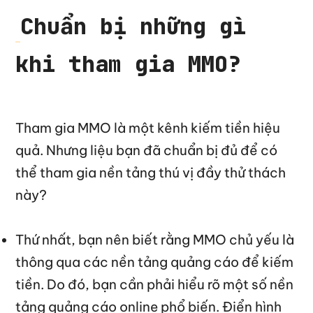
Chuẩn bị những gì
khi tham gia MMO?
Tham gia MMO là một kênh kiếm tiền hiệu
quả. Nhưng liệu bạn đã chuẩn bị đủ để có
thể tham gia nền tảng thú vị đầy thử thách
này?
Thứ nhất, bạn nên biết rằng MMO chủ yếu là
thông qua các nền tảng quảng cáo để kiếm
tiền. Do đó, bạn cần phải hiểu rõ một số nền
tảng quảng cáo online phổ biến. Điển hình