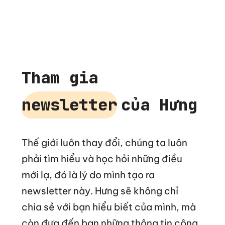
Tham gia
newsletter
của Hưng
Thế giới luôn thay đổi, chúng ta luôn
phải tìm hiểu và học hỏi những điều
mới lạ, đó là lý do mình tạo ra
newsletter này. Hưng sẽ không chỉ
chia sẻ với bạn hiểu biết của mình, mà
còn đưa đến bạn những thông tin công