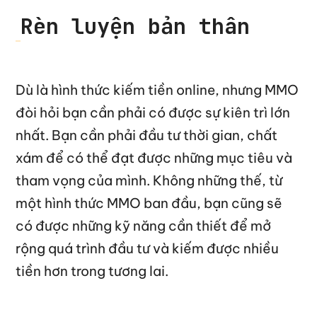
Rèn luyện bản thân
Dù là hình thức kiếm tiền online, nhưng MMO
đòi hỏi bạn cần phải có được sự kiên trì lớn
nhất. Bạn cần phải đầu tư thời gian, chất
xám để có thể đạt được những mục tiêu và
tham vọng của mình. Không những thế, từ
một hình thức MMO ban đầu, bạn cũng sẽ
có được những kỹ năng cần thiết để mở
rộng quá trình đầu tư và kiếm được nhiều
tiền hơn trong tương lai.