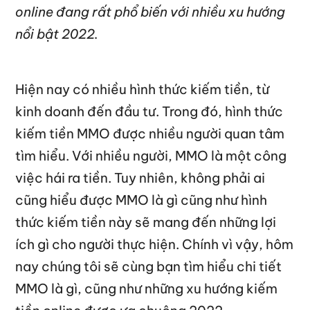
online đang rất phổ biến với nhiều xu hướng
nổi bật 2022.
Hiện nay có nhiều hình thức kiếm tiền, từ
kinh doanh đến đầu tư. Trong đó, hình thức
kiếm tiền MMO được nhiều người quan tâm
tìm hiểu. Với nhiều người, MMO là một công
việc hái ra tiền. Tuy nhiên, không phải ai
cũng hiểu được MMO là gì cũng như hình
thức kiếm tiền này sẽ mang đến những lợi
ích gì cho người thực hiện. Chính vì vậy, hôm
nay chúng tôi sẽ cùng bạn tìm hiểu chi tiết
MMO là gì, cũng như những xu hướng kiếm