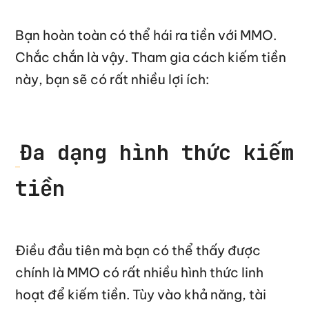
Bạn hoàn toàn có thể hái ra tiền với MMO.
Chắc chắn là vậy. Tham gia cách kiếm tiền
này, bạn sẽ có rất nhiều lợi ích:
Đa dạng hình thức kiếm
tiền
Điều đầu tiên mà bạn có thể thấy được
chính là MMO có rất nhiều hình thức linh
hoạt để kiếm tiền. Tùy vào khả năng, tài