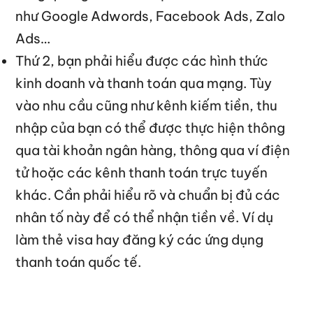
như Google Adwords, Facebook Ads, Zalo
Ads…
Thứ 2, bạn phải hiểu được các hình thức
kinh doanh và thanh toán qua mạng. Tùy
vào nhu cầu cũng như kênh kiếm tiền, thu
nhập của bạn có thể được thực hiện thông
qua tài khoản ngân hàng, thông qua ví điện
tử hoặc các kênh thanh toán trực tuyến
khác. Cần phải hiểu rõ và chuẩn bị đủ các
nhân tố này để có thể nhận tiền về. Ví dụ
làm thẻ visa hay đăng ký các ứng dụng
thanh toán quốc tế.